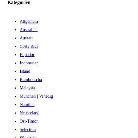
Kategorien
Allgemein
Australien
Auszeit
Costa Rica
Equador
Indonesien
Island
Kambodscha
Malaysia
München | Venedig
Namibia
Neuseeland
Ost-Timor
Selection
Südafrika