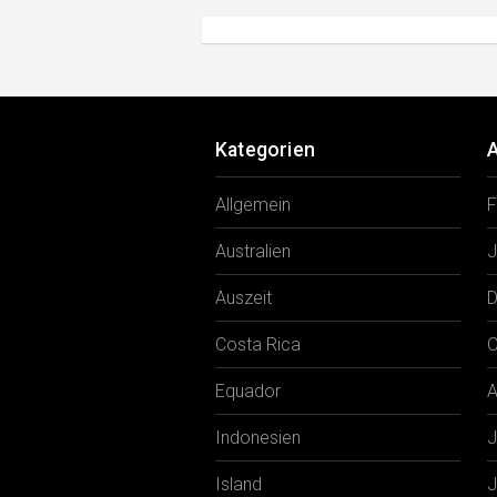
Kategorien
A
Allgemein
F
Australien
J
Auszeit
D
Costa Rica
O
Equador
A
Indonesien
J
Island
J