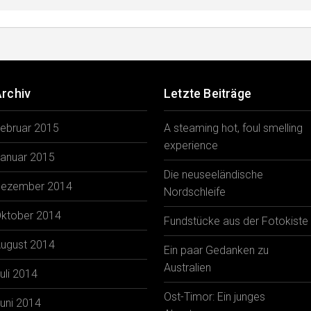
rchiv
Letzte Beiträge
ebruar 2015
A steaming hot, foul smelling
experience
anuar 2015
Die neuseeländische
ezember 2014
Nordschleife
ktober 2014
Fundstücke aus der Fotokiste
ugust 2014
Ein paar Gedanken zu
Australien
uli 2014
Ost-Timor: Ein junges
uni 2014