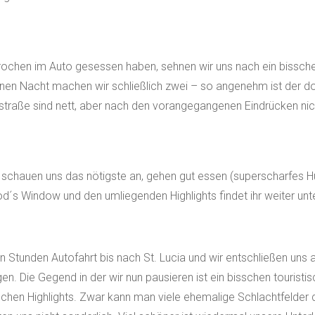
ochen im Auto gesessen haben, sehnen wir uns nach ein bissche
inen Nacht machen wir schließlich zwei – so angenehm ist der d
raße sind nett, aber nach den vorangegangenen Eindrücken nic
, schauen uns das nötigste an, gehen gut essen (superscharfes Hü
od´s Window und den umliegenden Highlights findet ihr weiter unt
 Stunden Autofahrt bis nach St. Lucia und wir entschließen uns 
n. Die Gegend in der wir nun pausieren ist ein bisschen touristi
nischen Highlights. Zwar kann man viele ehemalige Schlachtfelder 