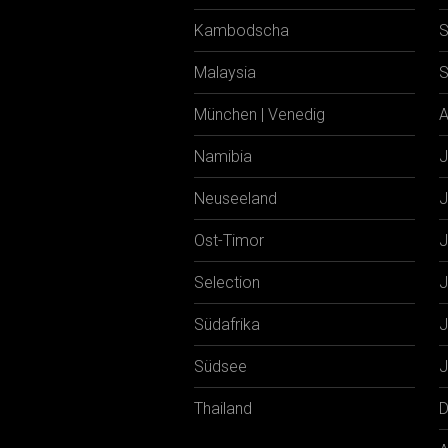
Kambodscha
S
Malaysia
S
München | Venedig
A
Namibia
J
Neuseeland
J
Ost-Timor
J
Selection
J
Südafrika
J
Südsee
J
Thailand
D