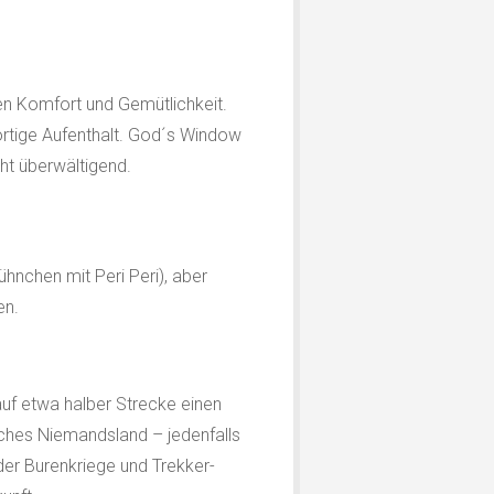
n Komfort und Gemütlichkeit.
ortige Aufenthalt. God´s Window
ht überwältigend.
hnchen mit Peri Peri), aber
en.
auf etwa halber Strecke einen
sches Niemandsland – jedenfalls
der Burenkriege und Trekker-