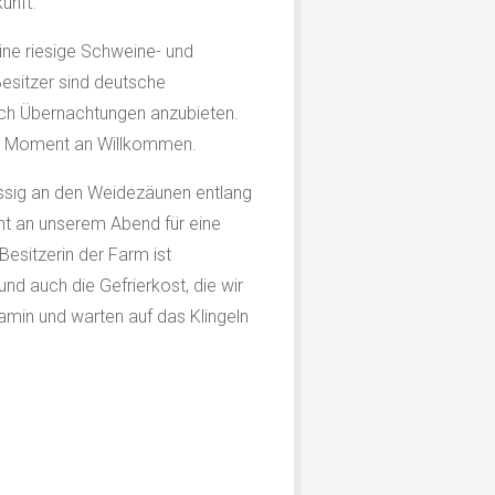
unft.
ine riesige Schweine- und
Besitzer sind deutsche
uch Übernachtungen anzubieten.
ten Moment an Willkommen.
lässig an den Weidezäunen entlang
ant an unserem Abend für eine
esitzerin der Farm ist
nd auch die Gefrierkost, die wir
amin und warten auf das Klingeln