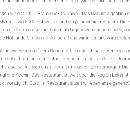
en uns nicht sonderlich. Viel schöner ist wiedermal unsere Unterk
nden wir das B&B ¨From Dusk to Dawn¨. Das B&B ist eigentlich e
B&B mit etwa 8000 Schweinen und ein paar weniger Rindern. Die 
ahren die Farm aufgebaut haben und irgendwann beschlossen, a
ie Hofhunde Simba und Dixi bereit und wir fühlen uns vom ers
sich an wie Ferien auf dem Bauernhof. Isi und ich spazieren unab
uns schüchtern aus der Distanz beäugen. Leider ist das Restaur
t, aber wir können uns in dem farmeigenen Deli versorgen. Die B
gliche Köchin. Das Restaurant ist weit über die Region bekannt u
t vorzüglich. Statt im Restaurant sitzen wir eben am eigenen K