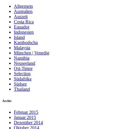
Allgemein
Australien
Auszeit
Costa Rica
Equador
Indonesien
Island
Kambodscha
Malaysia
München | Venedig
Namibia
Neuseeland
Ost-Timor
Selection
Südafrika
Südsee
Thailand
Archiv
Februar 2015
Januar 2015
Dezember 2014
Oktober 2014