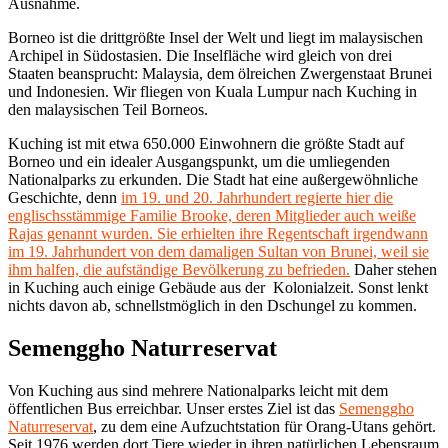
Ausnahme.
Borneo ist die drittgrößte Insel der Welt und liegt im malaysischen
Archipel in Südostasien. Die Inselfläche wird gleich von drei
Staaten beansprucht: Malaysia, dem ölreichen Zwergenstaat Brunei
und Indonesien. Wir fliegen von Kuala Lumpur nach Kuching in
den malaysischen Teil Borneos.
Kuching ist mit etwa 650.000 Einwohnern die größte Stadt auf
Borneo und ein idealer Ausgangspunkt, um die umliegenden
Nationalparks zu erkunden. Die Stadt hat eine außergewöhnliche
Geschichte, denn
im 19. und 20. Jahrhundert regierte hier die
englischsstämmige Familie Brooke, deren Mitglieder auch weiße
Rajas genannt wurden. Sie erhielten ihre Regentschaft irgendwann
im 19. Jahrhundert von dem damaligen Sultan von Brunei, weil sie
ihm halfen, die aufständige Bevölkerung zu befrieden.
Daher stehen
in Kuching auch einige Gebäude aus der Kolonialzeit. Sonst lenkt
nichts davon ab, schnellstmöglich in den Dschungel zu kommen.
Semenggho Naturreservat
Von Kuching aus sind mehrere Nationalparks leicht mit dem
öffentlichen Bus erreichbar. Unser erstes Ziel ist das
Semenggho
Naturreservat
, zu dem eine Aufzuchtstation für Orang-Utans gehört.
Seit 1976 werden dort Tiere wieder in ihren natürlichen Lebensraum