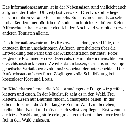
Das Informationszentrum ist in der Nebensaison (und vielleicht auch
aufgrund der frühen Uhrzeit) fast verwaist. Drei Krokodile liegen
einsam in ihren vergitterten Tümpeln. Sonst ist noch nichts zu sehen
und außer den unermüdlichen Zikaden auch nichts zu hören. Keine
Affenschreie, keine schreienden Kinder. Noch sind wir mit den zwei
anderen Touristen alleine.
Das Informationszentrum des Reservats ist eine große Hütte, die,
entgegen ihrem unscheinbaren Äußeren, unterhaltsam über die
Entwicklung des Parks und der Aufzuchtstation berichtet. Fotos
zeigen die Prominenten des Reservats, die mit ihrem menschlichen
Gesichtsausdruck keinen Zweifel daran lassen, dass uns nur wenige
genetische Variationen evolutionär voneinander unterscheiden. Die
Aufzuchtstation bietet ihren Zöglingen volle Schulbildung bei
kostenloser Kost und Logis.
Im Kinderkarten lernen die Affen grundlegende Dinge wie greifen,
klettern und essen. In der Mittelstufe geht es in den Wald. Frei
klettern. Essen auf Bäumen finden. Schlafplätze bauen. In der
Oberstufe lernen die Affen längere Zeit im Wald zu überleben,
bleiben über Nacht und müssen sich selbst verpflegen. Erst wenn sie
die letzte Ausbildungsstufe erfolgreich gemeistert haben, werden sie
frei in den Wald entlassen.