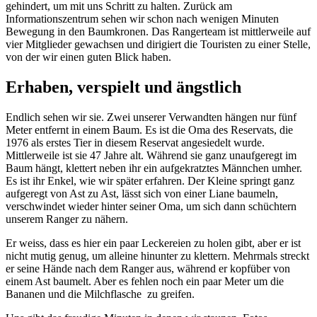
gehindert, um mit uns Schritt zu halten. Zurück am
Informationszentrum sehen wir schon nach wenigen Minuten
Bewegung in den Baumkronen. Das Rangerteam ist mittlerweile auf
vier Mitglieder gewachsen und dirigiert die Touristen zu einer Stelle,
von der wir einen guten Blick haben.
Erhaben, verspielt und ängstlich
Endlich sehen wir sie. Zwei unserer Verwandten hängen nur fünf
Meter entfernt in einem Baum. Es ist die Oma des Reservats, die
1976 als erstes Tier in diesem Reservat angesiedelt wurde.
Mittlerweile ist sie 47 Jahre alt. Während sie ganz unaufgeregt im
Baum hängt, klettert neben ihr ein aufgekratztes Männchen umher.
Es ist ihr Enkel, wie wir später erfahren. Der Kleine springt ganz
aufgeregt von Ast zu Ast, lässt sich von einer Liane baumeln,
verschwindet wieder hinter seiner Oma, um sich dann schüchtern
unserem Ranger zu nähern.
Er weiss, dass es hier ein paar Leckereien zu holen gibt, aber er ist
nicht mutig genug, um alleine hinunter zu klettern. Mehrmals streckt
er seine Hände nach dem Ranger aus, während er kopfüber von
einem Ast baumelt. Aber es fehlen noch ein paar Meter um die
Bananen und die Milchflasche zu greifen.