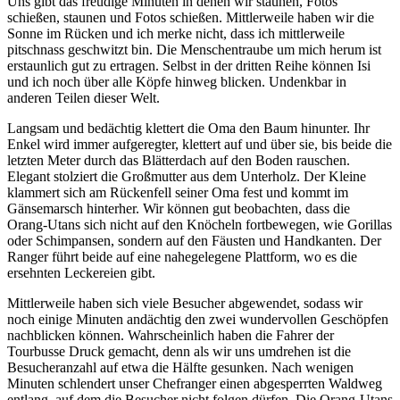
Uns gibt das freudige Minuten in denen wir staunen, Fotos
schießen, staunen und Fotos schießen. Mittlerweile haben wir die
Sonne im Rücken und ich merke nicht, dass ich mittlerweile
pitschnass geschwitzt bin. Die Menschentraube um mich herum ist
erstaunlich gut zu ertragen. Selbst in der dritten Reihe können Isi
und ich noch über alle Köpfe hinweg blicken. Undenkbar in
anderen Teilen dieser Welt.
Langsam und bedächtig klettert die Oma den Baum hinunter. Ihr
Enkel wird immer aufgeregter, klettert auf und über sie, bis beide die
letzten Meter durch das Blätterdach auf den Boden rauschen.
Elegant stolziert die Großmutter aus dem Unterholz. Der Kleine
klammert sich am Rückenfell seiner Oma fest und kommt im
Gänsemarsch hinterher. Wir können gut beobachten, dass die
Orang-Utans sich nicht auf den Knöcheln fortbewegen, wie Gorillas
oder Schimpansen, sondern auf den Fäusten und Handkanten. Der
Ranger führt beide auf eine nahegelegene Plattform, wo es die
ersehnten Leckereien gibt.
Mittlerweile haben sich viele Besucher abgewendet, sodass wir
noch einige Minuten andächtig den zwei wundervollen Geschöpfen
nachblicken können. Wahrscheinlich haben die Fahrer der
Tourbusse Druck gemacht, denn als wir uns umdrehen ist die
Besucheranzahl auf etwa die Hälfte gesunken. Nach wenigen
Minuten schlendert unser Chefranger einen abgesperrten Waldweg
entlang, auf dem die Besucher nicht folgen dürfen. Die Orang-Utans