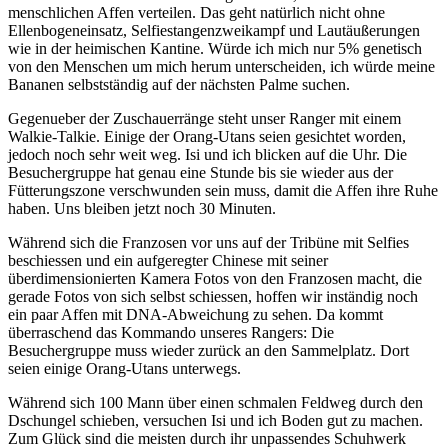
menschlichen Affen verteilen. Das geht natürlich nicht ohne
Ellenbogeneinsatz, Selfiestangenzweikampf und Lautäußerungen
wie in der heimischen Kantine. Würde ich mich nur 5% genetisch
von den Menschen um mich herum unterscheiden, ich würde meine
Bananen selbstständig auf der nächsten Palme suchen.
Gegenueber der Zuschauerränge steht unser Ranger mit einem
Walkie-Talkie. Einige der Orang-Utans seien gesichtet worden,
jedoch noch sehr weit weg. Isi und ich blicken auf die Uhr. Die
Besuchergruppe hat genau eine Stunde bis sie wieder aus der
Fütterungszone verschwunden sein muss, damit die Affen ihre Ruhe
haben. Uns bleiben jetzt noch 30 Minuten.
Während sich die Franzosen vor uns auf der Tribüne mit Selfies
beschiessen und ein aufgeregter Chinese mit seiner
überdimensionierten Kamera Fotos von den Franzosen macht, die
gerade Fotos von sich selbst schiessen, hoffen wir inständig noch
ein paar Affen mit DNA-Abweichung zu sehen. Da kommt
überraschend das Kommando unseres Rangers: Die
Besuchergruppe muss wieder zurück an den Sammelplatz. Dort
seien einige Orang-Utans unterwegs.
Während sich 100 Mann über einen schmalen Feldweg durch den
Dschungel schieben, versuchen Isi und ich Boden gut zu machen.
Zum Glück sind die meisten durch ihr unpassendes Schuhwerk