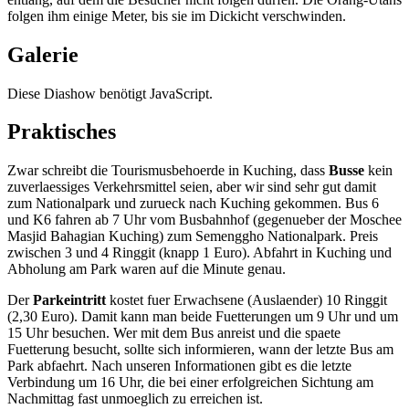
folgen ihm einige Meter, bis sie im Dickicht verschwinden.
Galerie
Diese Diashow benötigt JavaScript.
Praktisches
Zwar schreibt die Tourismusbehoerde in Kuching, dass
Busse
kein
zuverlaessiges Verkehrsmittel seien, aber wir sind sehr gut damit
zum Nationalpark und zurueck nach Kuching gekommen. Bus 6
und K6 fahren ab 7 Uhr vom Busbahnhof (gegenueber der Moschee
Masjid Bahagian Kuching) zum Semenggho Nationalpark. Preis
zwischen 3 und 4 Ringgit (knapp 1 Euro). Abfahrt in Kuching und
Abholung am Park waren auf die Minute genau.
Der
Parkeintritt
kostet fuer Erwachsene (Auslaender) 10 Ringgit
(2,30 Euro). Damit kann man beide Fuetterungen um 9 Uhr und um
15 Uhr besuchen. Wer mit dem Bus anreist und die spaete
Fuetterung besucht, sollte sich informieren, wann der letzte Bus am
Park abfaehrt. Nach unseren Informationen gibt es die letzte
Verbindung um 16 Uhr, die bei einer erfolgreichen Sichtung am
Nachmittag fast unmoeglich zu erreichen ist.