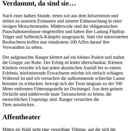
Verdammt, da sind sie…
Nach einer halben Stunde, treten wir aus dem Infozentrum und
stehen zu unserem Erstaunen und unserer Enttaeuschung in einer
riesigen Menschentraube. Mittlerweile sind die obligatorischen
Pauschaltourenbusse eingetroffen und haben ihre Ladung Flipflop-
Träger und Selfiestick-Kämpfer ausgespuckt. Statt vier interessierten
Beobachtern hoffen nun mindestens 100 Affen darauf ihre
Verwandten zu sehen.
Der aufgetauchte Ranger klettert auf ein kleines Podest und mahnt
die Gruppe zur Ruhe. Der Erfolg ist leider überschaubar. Kleinen
Kindern verzeihe ich fast jeden akustischen Ausfall bei so einem
Erlebnis, telefonierende Erwachsene möchte ich einfach schlagen.
Während Isi und ich versuchen die aufkommende schlechte Laune
herunter zu schlucken, bewegt sich der Tross langsam zu der 500
Meter entfernten Fütterungsstelle im Dschungel. Aus dem grünen
Dickicht sind mittlerweile laute Tarzanschreie zu hören, die
menschlichen Ursprungs sind. Ranger versuchen die
Tiere anzulocken.
Affentheater
Mitten im Wald steht eine vierreihige Tribüne, auf die sich die